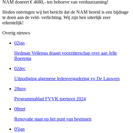
NAM doneert € 4680,- ten behoeve van verduurzaming!
Heden ontvingen wij het bericht dat de NAM bereid is een bijdrage
te doen aan de veld- verlichting. Wij zijn hen uiterlijk zeer
erkentelijk!
Overig nieuws
02
jan
Hedman Vellenga draagt voorzitterschap over aan Jelle
Boerema
02
dec
Uitnodiging algemene ledenvergadering vv De Lauwers
28
nov
Programmablad FVVK toernooi 2024
08
mrt
Renovatie staat op het punt van beginnen
05
jan