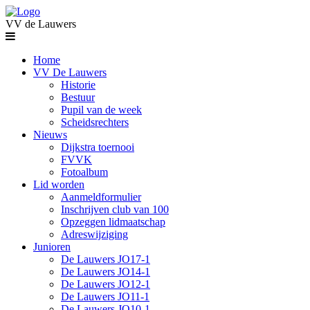
VV de Lauwers
Home
VV De Lauwers
Historie
Bestuur
Pupil van de week
Scheidsrechters
Nieuws
Dijkstra toernooi
FVVK
Fotoalbum
Lid worden
Aanmeldformulier
Inschrijven club van 100
Opzeggen lidmaatschap
Adreswijziging
Junioren
De Lauwers JO17-1
De Lauwers JO14-1
De Lauwers JO12-1
De Lauwers JO11-1
De Lauwers JO10-1