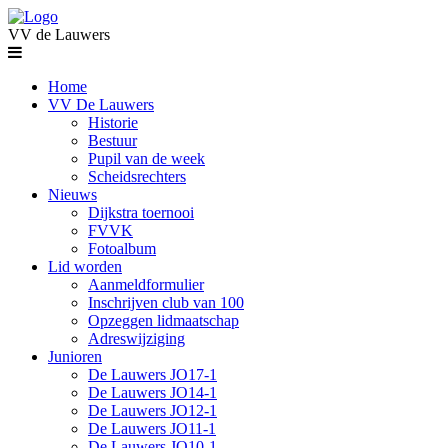
VV de Lauwers
Home
VV De Lauwers
Historie
Bestuur
Pupil van de week
Scheidsrechters
Nieuws
Dijkstra toernooi
FVVK
Fotoalbum
Lid worden
Aanmeldformulier
Inschrijven club van 100
Opzeggen lidmaatschap
Adreswijziging
Junioren
De Lauwers JO17-1
De Lauwers JO14-1
De Lauwers JO12-1
De Lauwers JO11-1
De Lauwers JO10-1