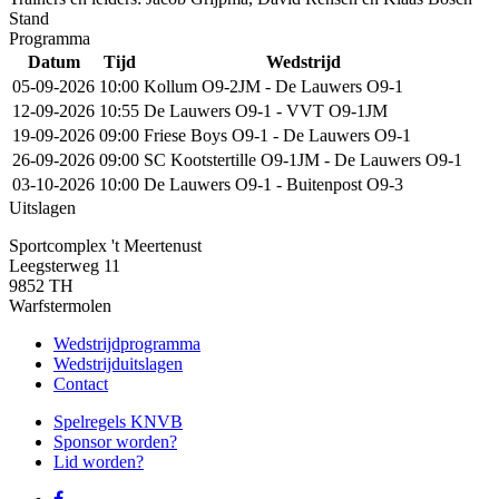
Stand
Programma
Datum
Tijd
Wedstrijd
05-09-2026
10:00
Kollum O9-2JM - De Lauwers O9-1
12-09-2026
10:55
De Lauwers O9-1 - VVT O9-1JM
19-09-2026
09:00
Friese Boys O9-1 - De Lauwers O9-1
26-09-2026
09:00
SC Kootstertille O9-1JM - De Lauwers O9-1
03-10-2026
10:00
De Lauwers O9-1 - Buitenpost O9-3
Uitslagen
Sportcomplex 't Meertenust
Leegsterweg 11
9852 TH
Warfstermolen
Wedstrijdprogramma
Wedstrijduitslagen
Contact
Spelregels KNVB
Sponsor worden?
Lid worden?