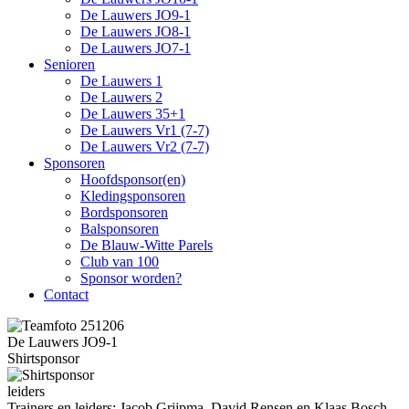
De Lauwers JO9-1
De Lauwers JO8-1
De Lauwers JO7-1
Senioren
De Lauwers 1
De Lauwers 2
De Lauwers 35+1
De Lauwers Vr1 (7-7)
De Lauwers Vr2 (7-7)
Sponsoren
Hoofdsponsor(en)
Kledingsponsoren
Bordsponsoren
Balsponsoren
De Blauw-Witte Parels
Club van 100
Sponsor worden?
Contact
De Lauwers JO9-1
Shirtsponsor
leiders
Trainers en leiders: Jacob Grijpma, David Rensen en Klaas Bosch