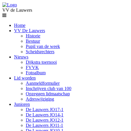
VV de Lauwers
Home
VV De Lauwers
Historie
Bestuur
Pupil van de week
Scheidsrechters
Nieuws
Dijkstra toernooi
FVVK
Fotoalbum
Lid worden
Aanmeldformulier
Inschrijven club van 100
Opzeggen lidmaatschap
Adreswijziging
Junioren
De Lauwers JO17-1
De Lauwers JO14-1
De Lauwers JO12-1
De Lauwers JO11-1
De Lauwers JO10-1