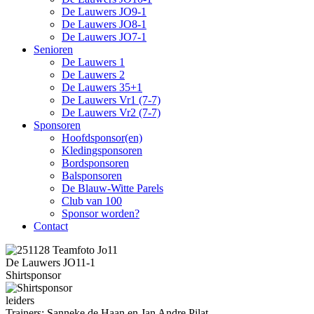
De Lauwers JO9-1
De Lauwers JO8-1
De Lauwers JO7-1
Senioren
De Lauwers 1
De Lauwers 2
De Lauwers 35+1
De Lauwers Vr1 (7-7)
De Lauwers Vr2 (7-7)
Sponsoren
Hoofdsponsor(en)
Kledingsponsoren
Bordsponsoren
Balsponsoren
De Blauw-Witte Parels
Club van 100
Sponsor worden?
Contact
De Lauwers JO11-1
Shirtsponsor
leiders
Trainers: Sanneke de Haan en Jan Andre Pilat