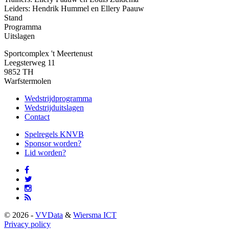
Leiders: Hendrik Hummel en Ellery Paauw
Stand
Programma
Uitslagen
Sportcomplex 't Meertenust
Leegsterweg 11
9852 TH
Warfstermolen
Wedstrijdprogramma
Wedstrijduitslagen
Contact
Spelregels KNVB
Sponsor worden?
Lid worden?
© 2026 -
VVData
&
Wiersma ICT
Privacy policy