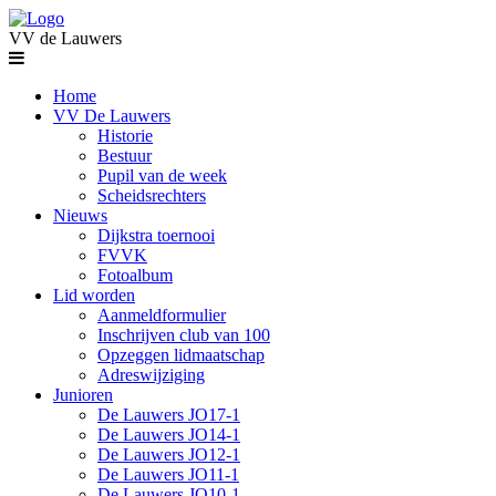
VV de Lauwers
Home
VV De Lauwers
Historie
Bestuur
Pupil van de week
Scheidsrechters
Nieuws
Dijkstra toernooi
FVVK
Fotoalbum
Lid worden
Aanmeldformulier
Inschrijven club van 100
Opzeggen lidmaatschap
Adreswijziging
Junioren
De Lauwers JO17-1
De Lauwers JO14-1
De Lauwers JO12-1
De Lauwers JO11-1
De Lauwers JO10-1