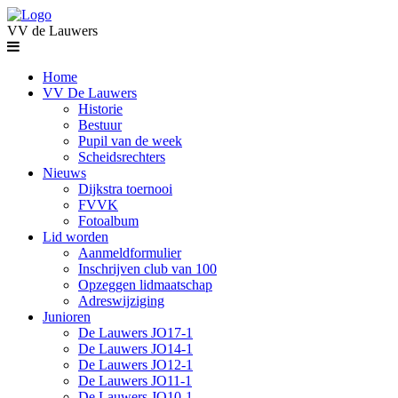
VV de Lauwers
Home
VV De Lauwers
Historie
Bestuur
Pupil van de week
Scheidsrechters
Nieuws
Dijkstra toernooi
FVVK
Fotoalbum
Lid worden
Aanmeldformulier
Inschrijven club van 100
Opzeggen lidmaatschap
Adreswijziging
Junioren
De Lauwers JO17-1
De Lauwers JO14-1
De Lauwers JO12-1
De Lauwers JO11-1
De Lauwers JO10-1