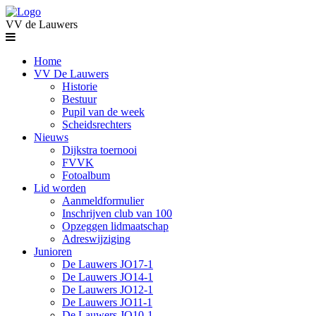
VV de Lauwers
Home
VV De Lauwers
Historie
Bestuur
Pupil van de week
Scheidsrechters
Nieuws
Dijkstra toernooi
FVVK
Fotoalbum
Lid worden
Aanmeldformulier
Inschrijven club van 100
Opzeggen lidmaatschap
Adreswijziging
Junioren
De Lauwers JO17-1
De Lauwers JO14-1
De Lauwers JO12-1
De Lauwers JO11-1
De Lauwers JO10-1