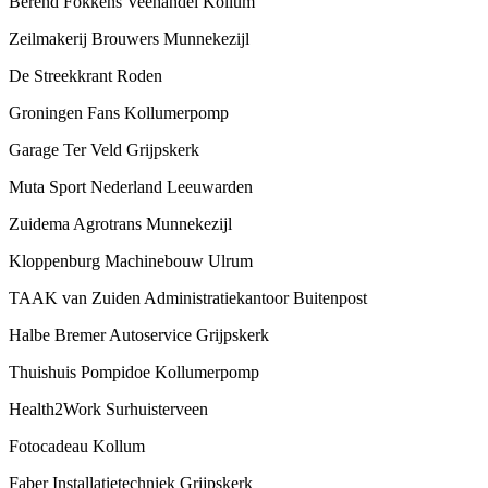
Berend Fokkens Veehandel Kollum
Zeilmakerij Brouwers Munnekezijl
De Streekkrant Roden
Groningen Fans Kollumerpomp
Garage Ter Veld Grijpskerk
Muta Sport Nederland Leeuwarden
Zuidema Agrotrans Munnekezijl
Kloppenburg Machinebouw Ulrum
TAAK van Zuiden Administratiekantoor Buitenpost
Halbe Bremer Autoservice Grijpskerk
Thuishuis Pompidoe Kollumerpomp
Health2Work Surhuisterveen
Fotocadeau Kollum
Faber Installatietechniek Grijpskerk