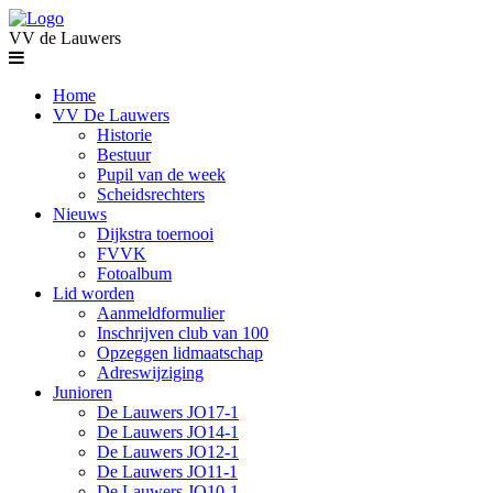
VV de Lauwers
Home
VV De Lauwers
Historie
Bestuur
Pupil van de week
Scheidsrechters
Nieuws
Dijkstra toernooi
FVVK
Fotoalbum
Lid worden
Aanmeldformulier
Inschrijven club van 100
Opzeggen lidmaatschap
Adreswijziging
Junioren
De Lauwers JO17-1
De Lauwers JO14-1
De Lauwers JO12-1
De Lauwers JO11-1
De Lauwers JO10-1