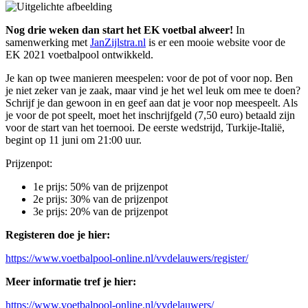
Nog drie weken dan start het EK voetbal alweer!
In
samenwerking met
JanZijlstra.nl
is er een mooie website voor de
EK 2021 voetbalpool ontwikkeld.
Je kan op twee manieren meespelen: voor de pot of voor nop. Ben
je niet zeker van je zaak, maar vind je het wel leuk om mee te doen?
Schrijf je dan gewoon in en geef aan dat je voor nop meespeelt. Als
je voor de pot speelt, moet het inschrijfgeld (7,50 euro) betaald zijn
voor de start van het toernooi. De eerste wedstrijd, Turkije-Italië,
begint op 11 juni om 21:00 uur.
Prijzenpot:
1e prijs: 50% van de prijzenpot
2e prijs: 30% van de prijzenpot
3e prijs: 20% van de prijzenpot
Registeren doe je hier:
https://www.voetbalpool-online.nl/vvdelauwers/register/
Meer informatie tref je hier:
https://www.voetbalpool-online.nl/vvdelauwers/