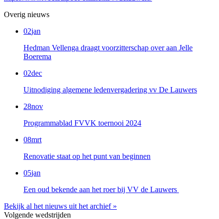
Overig nieuws
02
jan
Hedman Vellenga draagt voorzitterschap over aan Jelle
Boerema
02
dec
Uitnodiging algemene ledenvergadering vv De Lauwers
28
nov
Programmablad FVVK toernooi 2024
08
mrt
Renovatie staat op het punt van beginnen
05
jan
Een oud bekende aan het roer bij VV de Lauwers
Bekijk al het nieuws uit het archief »
Volgende wedstrijden