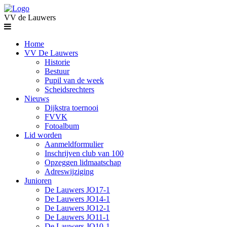
VV de Lauwers
Home
VV De Lauwers
Historie
Bestuur
Pupil van de week
Scheidsrechters
Nieuws
Dijkstra toernooi
FVVK
Fotoalbum
Lid worden
Aanmeldformulier
Inschrijven club van 100
Opzeggen lidmaatschap
Adreswijziging
Junioren
De Lauwers JO17-1
De Lauwers JO14-1
De Lauwers JO12-1
De Lauwers JO11-1
De Lauwers JO10-1