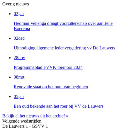
Overig nieuws
02
jan
Hedman Vellenga draagt voorzitterschap over aan Jelle
Boerema
02
dec
Uitnodiging algemene ledenvergadering vv De Lauwers
28
nov
Programmablad FVVK toernooi 2024
08
mrt
Renovatie staat op het punt van beginnen
05
jan
Een oud bekende aan het roer bij VV de Lauwers
Bekijk al het nieuws uit het archief »
Volgende wedstrijden
De Lauwers 1 - GSVV 1