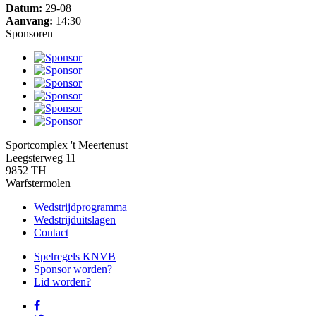
Datum:
29-08
Aanvang:
14:30
Sponsoren
Sportcomplex 't Meertenust
Leegsterweg 11
9852 TH
Warfstermolen
Wedstrijdprogramma
Wedstrijduitslagen
Contact
Spelregels KNVB
Sponsor worden?
Lid worden?