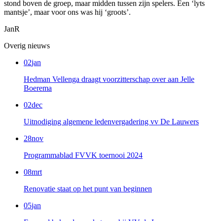
stond boven de groep, maar midden tussen zijn spelers. Een ‘lyts
mantsje’, maar voor ons was hij ‘groots’.
JanR
Overig nieuws
02
jan
Hedman Vellenga draagt voorzitterschap over aan Jelle
Boerema
02
dec
Uitnodiging algemene ledenvergadering vv De Lauwers
28
nov
Programmablad FVVK toernooi 2024
08
mrt
Renovatie staat op het punt van beginnen
05
jan