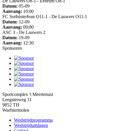
De Lauwers O8-1 - Eenrum O8-1
Datum:
05-09
Aanvang:
10:00
FC Surhústerfean O11-1 - De Lauwers O11-1
Datum:
12-09
Aanvang:
09:00
ASC 3 - De Lauwers 2
Datum:
19-09
Aanvang:
12:30
Sponsoren
Sportcomplex 't Meertenust
Leegsterweg 11
9852 TH
Warfstermolen
Wedstrijdprogramma
Wedstrijduitslagen
Contact