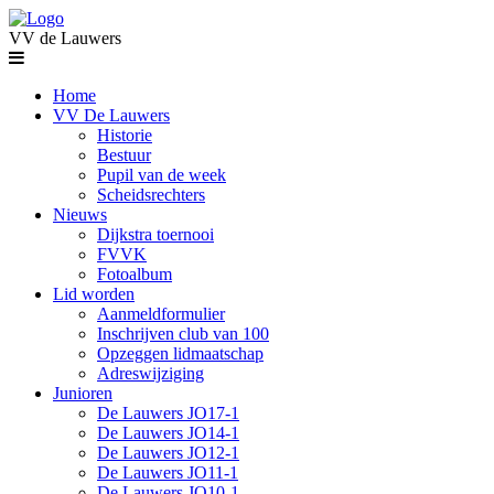
VV de Lauwers
Home
VV De Lauwers
Historie
Bestuur
Pupil van de week
Scheidsrechters
Nieuws
Dijkstra toernooi
FVVK
Fotoalbum
Lid worden
Aanmeldformulier
Inschrijven club van 100
Opzeggen lidmaatschap
Adreswijziging
Junioren
De Lauwers JO17-1
De Lauwers JO14-1
De Lauwers JO12-1
De Lauwers JO11-1
De Lauwers JO10-1