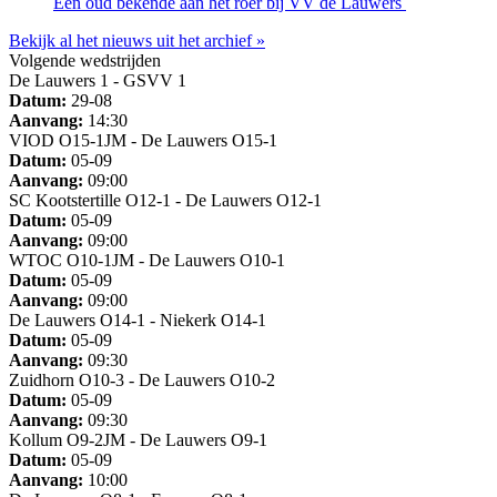
Een oud bekende aan het roer bij VV de Lauwers
Bekijk al het nieuws uit het archief »
Volgende wedstrijden
De Lauwers 1 - GSVV 1
Datum:
29-08
Aanvang:
14:30
VIOD O15-1JM - De Lauwers O15-1
Datum:
05-09
Aanvang:
09:00
SC Kootstertille O12-1 - De Lauwers O12-1
Datum:
05-09
Aanvang:
09:00
WTOC O10-1JM - De Lauwers O10-1
Datum:
05-09
Aanvang:
09:00
De Lauwers O14-1 - Niekerk O14-1
Datum:
05-09
Aanvang:
09:30
Zuidhorn O10-3 - De Lauwers O10-2
Datum:
05-09
Aanvang:
09:30
Kollum O9-2JM - De Lauwers O9-1
Datum:
05-09
Aanvang:
10:00