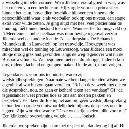
afwisseling in oefenvormen. Waar Jilderda vooral goed in was, was
het creëren van een hecht team. Hij zorgde voor een prima sfeer
binnen het team, bovendien beschikte hij over een innemende
persoonlijkheid waar je als voetballer, ook op ons niveau, een stapje
extra voor wilde zetten. Je ging altijd met heel veel plezier naar de
training, níét trainen bestond toen niet. Wanneer het trainingsveld op
’t Meertennust onbespeelbaar was door hevige regenval verzon
Jilderda wel een andere locatie. Naast dorpshuis De Schans in
Munnekezijl, in Lauwerzijl op het trapveldje. Hoogtepunt was
misschien wel de training op Lauwersoog, waar Jilderda een mooi
stukje droog gras had gevonden langs de weg tegenover wat nu de
Bosbouwschuur is. We begonnen met een duurloopje, Jilderda kon
ons, rijdend, lachend en grappen makend in de auto, mooi volgen.
Legendarisch, voor ons tenminste, waren zijn
wedstrijdbesprekingen. Naarmate we hem langer kenden wisten we
eigenlijk al wat hij zou gaan vertellen. “Ik heb deze week met die en
die gesproken, nou, ze gaan er keihard tegen aan vandaag” Of “de
tegenstander weet precies hoe ze ons aan moeten pakken en
bespelen”. Eén keer durfde hij het aan om géén wedstrijdbespreking
te houden maar de verantwoordelijkheid bij ons, de spelers neer te
leggen. Zijn woorden waren: “Deze wedstrijd spelen jullie voor mij”
Een klinkende overwinning volgde………. logisch.
Jilderda, we spreken zijn naam met respect uit, dat dwong hij af. Hij