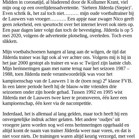
Midden in coronatijd, al bladerend door de Kollumer Krant, viel
mijn oog op een overlijdensadvertentie. ‘Siebren Jilderda (Siepie)’.
Even schrik ik, het zal toch niet……… mijn oude voetbaltrainer bij
de Lauwers van vroeger………. Een appje naar zwager Nico geeft
geen zekerheid, een speurtocht over het internet levert ook niets op.
Een paar dagen later volgt dan toch de bevestiging. Jilderda is op 5
mei 2020, volgens de advertentie plotseling, overleden. Toch even
slikken.
Mijn voetbalschoenen hangen al lang aan de wilgen, de tijd dat
Jilderda trainer was ligt ook al ver achter ons. Volgens mij is hij in
het jaar 2000 gestopt als trainer en was sc Twijzel zijn laatste club.
Mijn herinneringen gaan met name terug naar het seizoen 1987 –
1988, toen Jilderda mede verantwoordelijk was voor het
e
kampioenschap van de Lauwers 1 in de (toen nog) 2
klasse FVB.
In een latere periode heeft hij de blauw-witte vrienden drie
seizoenen onder zijn hoede gehad. Tussen 1992 en 1995 wist
Jilderda met de Lauwers twee keer te promoveren, één keer een
kampioenschap, één keer via de nacompetitie.
Inderdaad, het is allemaal al lang gelden, maar toch heeft hij een
onvergetelijke indruk achter gelaten. Met andere ‘oudjes’ uit
vroegere jaren worden nog wel eens herinneringen opgehaald en
altijd komt de naam van trainer Jilderda weer naar voren, en dat is
niet voor niets. De trainingen waren altijd keurig verzorgd, met veel