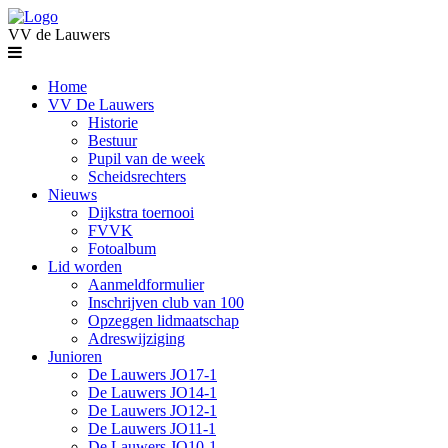
VV de Lauwers
Home
VV De Lauwers
Historie
Bestuur
Pupil van de week
Scheidsrechters
Nieuws
Dijkstra toernooi
FVVK
Fotoalbum
Lid worden
Aanmeldformulier
Inschrijven club van 100
Opzeggen lidmaatschap
Adreswijziging
Junioren
De Lauwers JO17-1
De Lauwers JO14-1
De Lauwers JO12-1
De Lauwers JO11-1
De Lauwers JO10-1