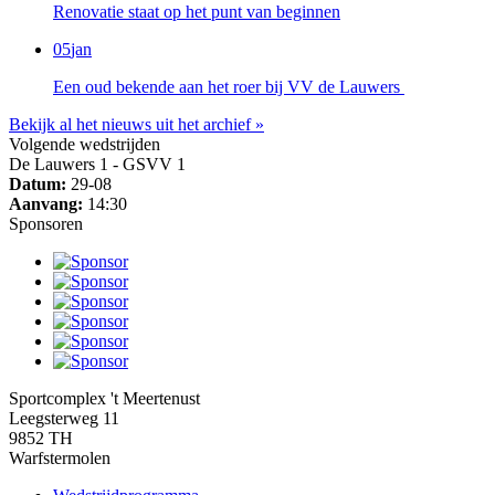
Renovatie staat op het punt van beginnen
05
jan
Een oud bekende aan het roer bij VV de Lauwers
Bekijk al het nieuws uit het archief »
Volgende wedstrijden
De Lauwers 1 - GSVV 1
Datum:
29-08
Aanvang:
14:30
Sponsoren
Sportcomplex 't Meertenust
Leegsterweg 11
9852 TH
Warfstermolen