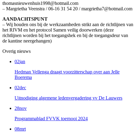
thomasnieuwenhuis1998@hotmail.com
– Margrietha Veenstra / 06-16 31 54 20 / margrietha7@hotmail.com
AANDACHTSPUNT
– Wij houden ons bij de werkzaamheden strikt aan de richtlijnen van
het RIVM en het protocol Samen veilig doorwerken (deze
richtlijnen worden bij het toegangshek en bij de toegangsdeur van
de kantine neergehangen)
Overig nieuws
02
jan
Hedman Vellenga draagt voorzitterschap over aan Jelle
Boerema
02
dec
Uitnodiging algemene ledenvergadering vv De Lauwers
28
nov
Programmablad FVVK toernooi 2024
08
mrt