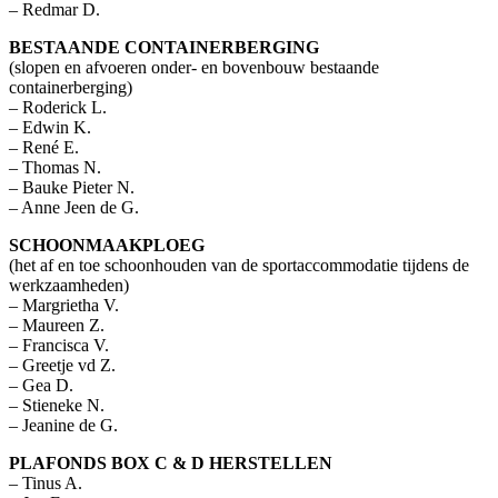
– Redmar D.
BESTAANDE CONTAINERBERGING
(slopen en afvoeren onder- en bovenbouw bestaande
containerberging)
– Roderick L.
– Edwin K.
– René E.
– Thomas N.
– Bauke Pieter N.
– Anne Jeen de G.
SCHOONMAAKPLOEG
(het af en toe schoonhouden van de sportaccommodatie tijdens de
werkzaamheden)
– Margrietha V.
– Maureen Z.
– Francisca V.
– Greetje vd Z.
– Gea D.
– Stieneke N.
– Jeanine de G.
PLAFONDS BOX C & D HERSTELLEN
– Tinus A.