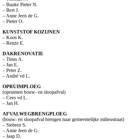
– Bauke Pieter N.
– Bert J.
– Anne Jeen de G.
– Pieter O.
KUNSTSTOF KOZIJNEN
– Koos K.
– Renze E.
DAKRENOVATIE
– Tinus A.
– Jan E.
– Peter Z.
– André vd L.
OPRUIMPLOEG
(opruimen bouw- en sloopafval)
– Cees vd L.
– Jan H.
AFVALWEGBRENGPLOEG
(bouw- en sloopafval brengen naar gemeentelijke milieustraat)
– Siebren S.
– Anne Jeen de G.
– Jaap D.