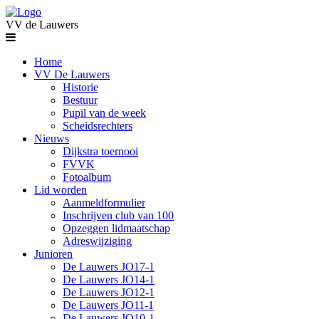
VV de Lauwers
Home
VV De Lauwers
Historie
Bestuur
Pupil van de week
Scheidsrechters
Nieuws
Dijkstra toernooi
FVVK
Fotoalbum
Lid worden
Aanmeldformulier
Inschrijven club van 100
Opzeggen lidmaatschap
Adreswijziging
Junioren
De Lauwers JO17-1
De Lauwers JO14-1
De Lauwers JO12-1
De Lauwers JO11-1
De Lauwers JO10-1