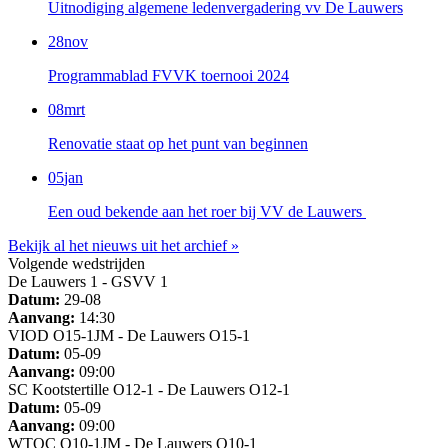
Uitnodiging algemene ledenvergadering vv De Lauwers
28
nov
Programmablad FVVK toernooi 2024
08
mrt
Renovatie staat op het punt van beginnen
05
jan
Een oud bekende aan het roer bij VV de Lauwers
Bekijk al het nieuws uit het archief »
Volgende wedstrijden
De Lauwers 1 - GSVV 1
Datum:
29-08
Aanvang:
14:30
VIOD O15-1JM - De Lauwers O15-1
Datum:
05-09
Aanvang:
09:00
SC Kootstertille O12-1 - De Lauwers O12-1
Datum:
05-09
Aanvang:
09:00
WTOC O10-1JM - De Lauwers O10-1