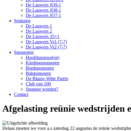
De Lauwers JO9-1
De Lauwers JO8-1
De Lauwers JO7-1
Senioren
De Lauwers 1
De Lauwers 2
De Lauwers 35+1
De Lauwers Vr1 (7-7)
De Lauwers Vr2 (7-7)
Sponsoren
Hoofdsponsor(en)
Kledingsponsoren
Bordsponsoren
Balsponsoren
De Blauw-Witte Parels
Club van 100
Sponsor worden?
Contact
Afgelasting reünie wedstrijden 
Helaas moeten we voor a.s zaterdag 22 augustus de reünie wedstrij