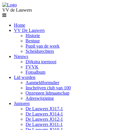
VV de Lauwers
Home
VV De Lauwers
Historie
Bestuur
Pupil van de week
Scheidsrechters
Nieuws
Dijkstra toernooi
FVVK
Fotoalbum
Lid worden
Aanmeldformulier
Inschrijven club van 100
Opzeggen lidmaatschap
Adreswijziging
Junioren
De Lauwers JO17-1
De Lauwers JO14-1
De Lauwers JO12-1
De Lauwers JO11-1
De Lauwers JO10-1