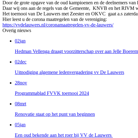
Door de grote opgave van de oud kampioenen en de deelnemers van he
Daar wij ons aan de regels van de Gemeente, KNVB en het RIVM wille
Het toernooi van De Lauwers met Zeester en OKVC gaat a.s zaterda
Hier leest u de corona maatregelen van de vereniging:
https://vvdelauwers.nl/coronamaatregelen-vv-de-lauwers/
Overig nieuws
02
jan
Hedman Vellenga draagt voorzitterschap over aan Jelle Boere
02
dec
Uitnodiging algemene ledenvergadering vv De Lauwers
28
nov
Programmablad FVVK toernooi 2024
08
mrt
Renovatie staat op het punt van beginnen
05
jan
Een oud bekende aan het roer bij VV de Lauwers