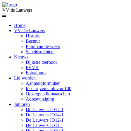
VV de Lauwers
Home
VV De Lauwers
Historie
Bestuur
Pupil van de week
Scheidsrechters
Nieuws
Dijkstra toernooi
FVVK
Fotoalbum
Lid worden
Aanmeldformulier
Inschrijven club van 100
Opzeggen lidmaatschap
Adreswijziging
Junioren
De Lauwers JO17-1
De Lauwers JO14-1
De Lauwers JO12-1
De Lauwers JO11-1
De Lauwers JO10-1