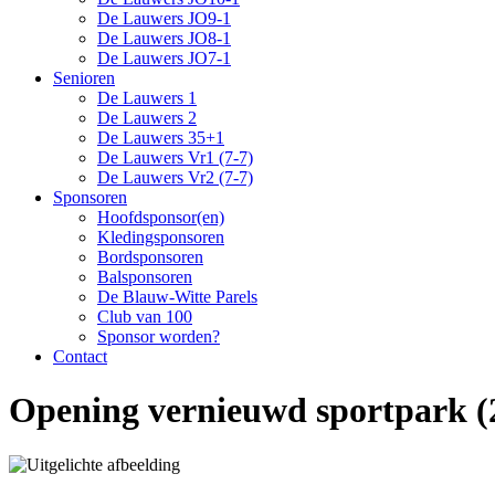
De Lauwers JO9-1
De Lauwers JO8-1
De Lauwers JO7-1
Senioren
De Lauwers 1
De Lauwers 2
De Lauwers 35+1
De Lauwers Vr1 (7-7)
De Lauwers Vr2 (7-7)
Sponsoren
Hoofdsponsor(en)
Kledingsponsoren
Bordsponsoren
Balsponsoren
De Blauw-Witte Parels
Club van 100
Sponsor worden?
Contact
Opening vernieuwd sportpark (