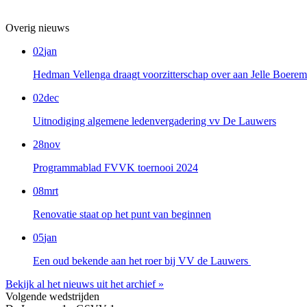
Overig nieuws
02
jan
Hedman Vellenga draagt voorzitterschap over aan Jelle Boere
02
dec
Uitnodiging algemene ledenvergadering vv De Lauwers
28
nov
Programmablad FVVK toernooi 2024
08
mrt
Renovatie staat op het punt van beginnen
05
jan
Een oud bekende aan het roer bij VV de Lauwers
Bekijk al het nieuws uit het archief »
Volgende wedstrijden