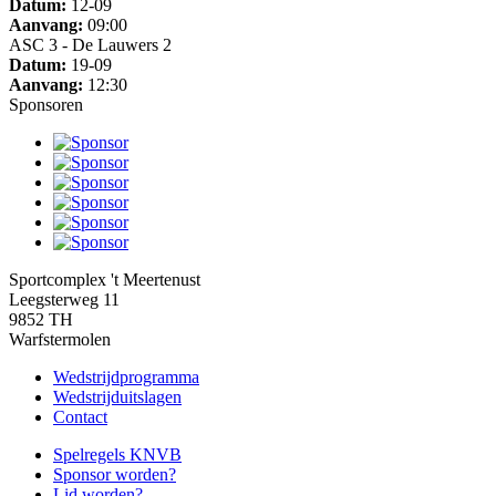
Datum:
12-09
Aanvang:
09:00
ASC 3 - De Lauwers 2
Datum:
19-09
Aanvang:
12:30
Sponsoren
Sportcomplex 't Meertenust
Leegsterweg 11
9852 TH
Warfstermolen
Wedstrijdprogramma
Wedstrijduitslagen
Contact
Spelregels KNVB
Sponsor worden?
Lid worden?