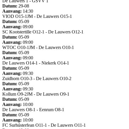
De Lauwers 1 - GSVV 1
Datum:
29-08
Aanvang:
14:30
VIOD O15-1JM - De Lauwers O15-1
Datum:
05-09
Aanvang:
09:00
SC Kootstertille O12-1 - De Lauwers O12-1
Datum:
05-09
Aanvang:
09:00
WTOC O10-1JM - De Lauwers O10-1
Datum:
05-09
Aanvang:
09:00
De Lauwers O14-1 - Niekerk O14-1
Datum:
05-09
Aanvang:
09:30
Zuidhorn O10-3 - De Lauwers O10-2
Datum:
05-09
Aanvang:
09:30
Kollum O9-2JM - De Lauwers O9-1
Datum:
05-09
Aanvang:
10:00
De Lauwers O8-1 - Eenrum O8-1
Datum:
05-09
Aanvang:
10:00
FC Surhústerfean O11-1 - De Lauwers O11-1