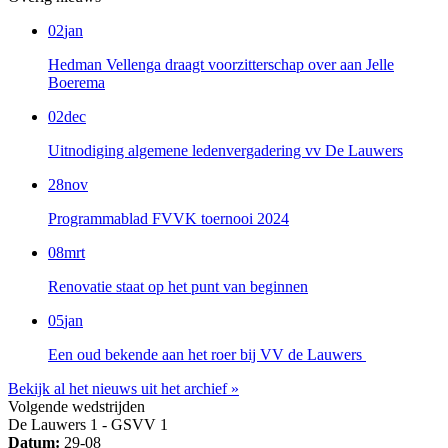
02
jan
Hedman Vellenga draagt voorzitterschap over aan Jelle
Boerema
02
dec
Uitnodiging algemene ledenvergadering vv De Lauwers
28
nov
Programmablad FVVK toernooi 2024
08
mrt
Renovatie staat op het punt van beginnen
05
jan
Een oud bekende aan het roer bij VV de Lauwers
Bekijk al het nieuws uit het archief »
Volgende wedstrijden
De Lauwers 1 - GSVV 1
Datum:
29-08