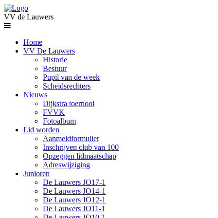
VV de Lauwers
Home
VV De Lauwers
Historie
Bestuur
Pupil van de week
Scheidsrechters
Nieuws
Dijkstra toernooi
FVVK
Fotoalbum
Lid worden
Aanmeldformulier
Inschrijven club van 100
Opzeggen lidmaatschap
Adreswijziging
Junioren
De Lauwers JO17-1
De Lauwers JO14-1
De Lauwers JO12-1
De Lauwers JO11-1
De Lauwers JO10-1