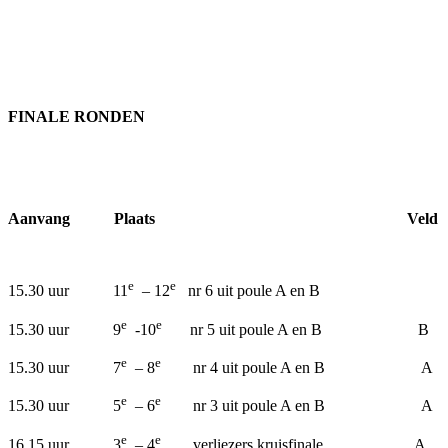
FINALE RONDEN
Aanvang Plaats Veld Schei
e
e
15.30 uur 11
– 12
nr 6 uit poule A e
e
e
15.30 uur 9
-10
nr 5 uit poule A en B B Y
e
e
15.30 uur 7
– 8
nr 4 uit poule A en B A H
e
e
15.30 uur 5
– 6
nr 3 uit poule A en B A
e
e
16.15 uur 3
– 4
verliezers kruisfinale A 