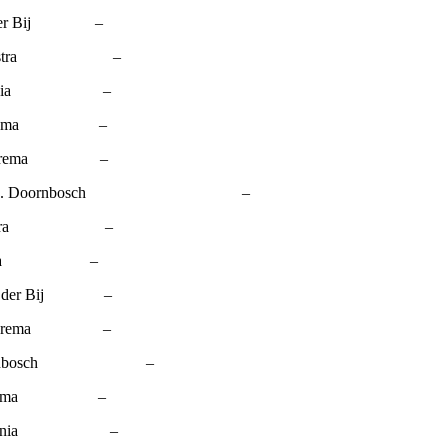
 der Bij –
 Zijlstra –
J. Lania –
 Rozema –
. Boerema –
s B J. Doornbosch –
 Zijlstra –
 Lania –
n der Bij –
 Boerema –
 Doornbosch –
. Rozema –
J. Lania –