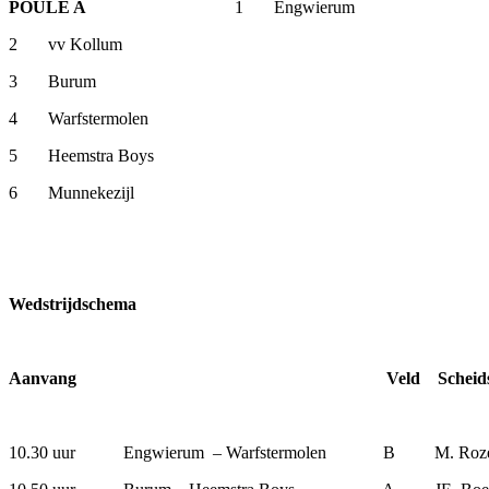
POULE A
1 Engwierum
2 vv Kollum
3 Burum
4 Warfstermolen
5 Heemstra Boys
6 Munnekezijl
Wedstrijdschema
Aanvang Veld Scheidsrecht
10.30 uur Engwierum – Warfstermolen B M