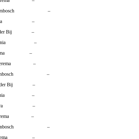
 Boerema –
. Doornbosch –
 Zijlstra –
an der Bij –
. Lania –
M. Rozema –
 Boerema –
 Doornbosch –
an der Bij –
J. Lania –
Zijlstra –
. Boerema –
J. Doornbosch –
 Rozema –