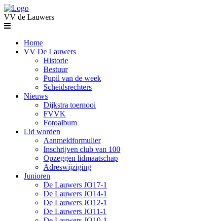
VV de Lauwers
Home
VV De Lauwers
Historie
Bestuur
Pupil van de week
Scheidsrechters
Nieuws
Dijkstra toernooi
FVVK
Fotoalbum
Lid worden
Aanmeldformulier
Inschrijven club van 100
Opzeggen lidmaatschap
Adreswijziging
Junioren
De Lauwers JO17-1
De Lauwers JO14-1
De Lauwers JO12-1
De Lauwers JO11-1
De Lauwers JO10-1