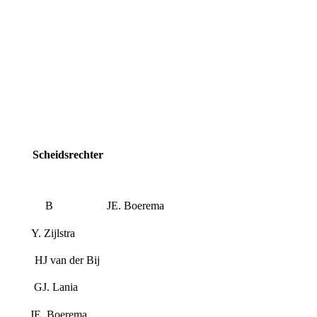
dsrechter
n B B JE. Boerema
. Zijlstra
J van der Bij
 GJ. Lania
JE. Boerema