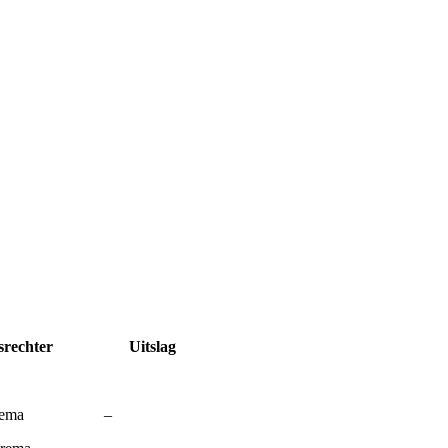
er Uitslag
. Rozema –