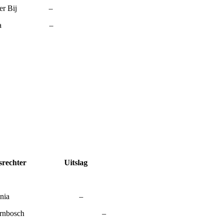
n der Bij –
ijlstra –
er Uitslag
B A GJ. Lania –
B B J. Doornbosch –