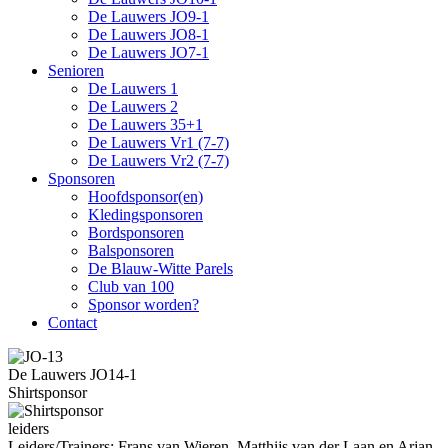
De Lauwers JO9-1
De Lauwers JO8-1
De Lauwers JO7-1
Senioren
De Lauwers 1
De Lauwers 2
De Lauwers 35+1
De Lauwers Vr1 (7-7)
De Lauwers Vr2 (7-7)
Sponsoren
Hoofdsponsor(en)
Kledingsponsoren
Bordsponsoren
Balsponsoren
De Blauw-Witte Parels
Club van 100
Sponsor worden?
Contact
De Lauwers JO14-1
Shirtsponsor
leiders
Leiders/Trainers: Frans van Wieren, Matthijs van der Laan en Arjan