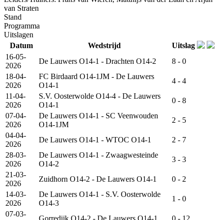
van Straten
Stand
Programma
Uitslagen
Datum
Wedstrijd
Uitslag
16-05-
De Lauwers O14-1 - Drachten O14-2
8 - 0
2026
18-04-
FC Birdaard O14-1JM - De Lauwers
4 - 4
2026
O14-1
11-04-
S.V. Oosterwolde O14-4 - De Lauwers
0 - 8
2026
O14-1
07-04-
De Lauwers O14-1 - SC Veenwouden
2 - 5
2026
O14-1JM
04-04-
De Lauwers O14-1 - WTOC O14-1
2 - 7
2026
28-03-
De Lauwers O14-1 - Zwaagwesteinde
3 - 3
2026
O14-2
21-03-
Zuidhorn O14-2 - De Lauwers O14-1
0 - 2
2026
14-03-
De Lauwers O14-1 - S.V. Oosterwolde
1 - 0
2026
O14-3
07-03-
Gorredijk O14-2 - De Lauwers O14-1
0 - 12