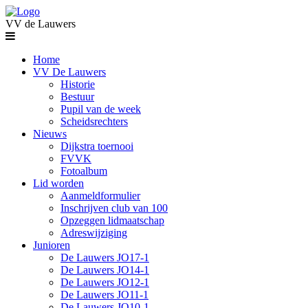
VV de Lauwers
Home
VV De Lauwers
Historie
Bestuur
Pupil van de week
Scheidsrechters
Nieuws
Dijkstra toernooi
FVVK
Fotoalbum
Lid worden
Aanmeldformulier
Inschrijven club van 100
Opzeggen lidmaatschap
Adreswijziging
Junioren
De Lauwers JO17-1
De Lauwers JO14-1
De Lauwers JO12-1
De Lauwers JO11-1
De Lauwers JO10-1