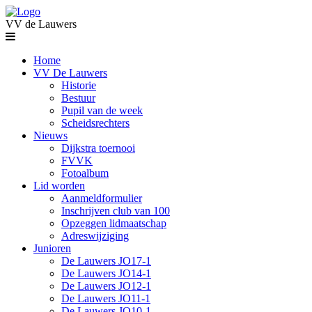
VV de Lauwers
Home
VV De Lauwers
Historie
Bestuur
Pupil van de week
Scheidsrechters
Nieuws
Dijkstra toernooi
FVVK
Fotoalbum
Lid worden
Aanmeldformulier
Inschrijven club van 100
Opzeggen lidmaatschap
Adreswijziging
Junioren
De Lauwers JO17-1
De Lauwers JO14-1
De Lauwers JO12-1
De Lauwers JO11-1
De Lauwers JO10-1