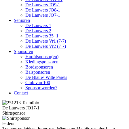
De Lauwers JO9-1
De Lauwers JO8-1
De Lauwers JO7-1
Senioren
De Lauwers 1
De Lauwers 2
De Lauwers 35+1
De Lauwers Vr1 (7-7)
De Lauwers Vr2 (7-7)
Sponsoren
Hoofdsponsor(en)
Kledingsponsoren
Bordsponsoren
Balsponsoren
De Blauw-Witte Parels
Club van 100
Sponsor worden?
Contact
De Lauwers JO17-1
Shirtsponsor
leiders
Trainers en leiders: Frans van Wieren en Mathijs van der Laan