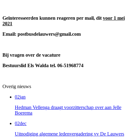
Geïnteresseerden kunnen reageren per mail, dit
voor 1 mei
2021
Email: postbusdelauwers@gmail.com
Bij vragen over de vacature
Bestuurslid Els Walda tel. 06-51968774
Overig nieuws
02
jan
Hedman Vellenga draagt voorzitterschap over aan Jelle
Boerema
02
dec
Uitnodiging algemene ledenvergadering vv De Lauwers