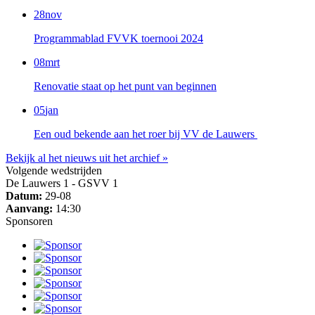
28
nov
Programmablad FVVK toernooi 2024
08
mrt
Renovatie staat op het punt van beginnen
05
jan
Een oud bekende aan het roer bij VV de Lauwers
Bekijk al het nieuws uit het archief »
Volgende wedstrijden
De Lauwers 1 - GSVV 1
Datum:
29-08
Aanvang:
14:30
Sponsoren