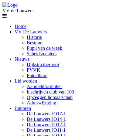
VV de Lauwers
Home
VV De Lauwers
Historie
Bestuur
Pupil van de week
Scheidsrechters
Nieuws
Dijkstra toernooi
FVVK
Fotoalbum
Lid worden
Aanmeldformulier
Inschrijven club van 100
Opzeggen lidmaatschap
Adreswijziging
Junioren
De Lauwers JO17-1
De Lauwers JO14-1
De Lauwers JO12-1
De Lauwers JO11-1
De Lauwers JO10-1