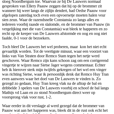
sloeg Noordbergum toe. Waarvan ze bij De Lauwers normaal
gesproken van Ellery Paauw zeggen dat hij op de brommer zit
wanneer hij weer langs de zijlijn dendert, had Oedse Paauw voor
afgelopen zaterdag toch even een opvoersetje moeten halen veur
sien zeun. Waar de razendsnelle Constansia zo langs alles en
iedereen voorbij raasde en slalomde, en de brommer van Paauw (in
vergelijking met die van Constantsia) wat bleek te happeren en zo
recht op de keeper van De Lauwers afstormde en oog en oog niet
faalde, 0-1 voor de bezoekers.
Toch bleef De Lauwers het wel proberen, maar kon het niet echt
gevaarlijk worden. Tot de veertigste minuut, waar een voorzet van
links van Van Straten door Remco Stam tegen het netje werd
geschoven. Waar Remco zijn kans schoon zag om een corrigerend
vingertje te wijzen naar Sietse Jager wegens commentaar. Echter
heb ik hierover sterk mijn twijfels gekregen of het wel een vinger
was richting Sietse, waar ik persoonlijk denk dat Remco Huy Tran
even aanwees waar het doel van De Lauwers te vinden is. Zo
gezegd zo gedaan, Huy Tran kreeg vlak na de aftrap de bal en
dribbelde 3 spelers van De Lauwers voorbij en schoof de bal langs
Mathijs vd Laan en zo stond Noordbergum direct weer op
voorsprong vlak voor rust, 1-2.
Waar eerder in dit verslagje al werd gezegd dat de brommer van
Paauw wat aan het happeren was, bleek dit in de rust ook echt het