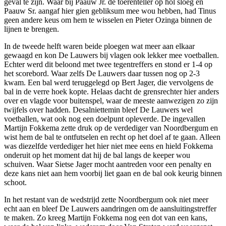
geval te zijn. Waar bij Paauw Jr. de toerenteller op hol sloeg en
Paauw Sr. aangaf hier gien gebliksum mee wou hebben, had Tinus
geen andere keus om hem te wisselen en Pieter Ozinga binnen de
lijnen te brengen.
In de tweede helft waren beide ploegen wat meer aan elkaar
gewaagd en kon De Lauwers bij vlagen ook lekker mee voetballen.
Echter werd dit beloond met twee tegentreffers en stond er 1-4 op
het scorebord. Waar zelfs De Lauwers daar tussen nog op 2-3
kwam. Een bal werd teruggelegd op Bert Jager, die vervolgens de
bal in de verre hoek kopte. Helaas dacht de grensrechter hier anders
over en vlagde voor buitenspel, waar de meeste aanwezigen zo zijn
twijfels over hadden. Desalniettemin bleef De Lauwers wel
voetballen, wat ook nog een doelpunt opleverde. De ingevallen
Martijn Fokkema zette druk op de verdediger van Noordbergum en
wist hem de bal te ontfutselen en recht op het doel af te gaan. Alleen
was diezelfde verdediger het hier niet mee eens en hield Fokkema
onderuit op het moment dat hij de bal langs de keeper wou
schuiven. Waar Sietse Jager mocht aantreden voor een penalty en
deze kans niet aan hem voorbij liet gaan en de bal ook keurig binnen
schoot.
In het restant van de wedstrijd zette Noordbergum ook niet meer
echt aan en bleef De Lauwers aandringen om de aansluitingstreffer
te maken. Zo kreeg Martijn Fokkema nog een dot van een kans,