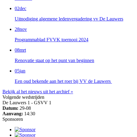
02
dec
Uitnodiging algemene ledenvergadering vv De Lauwers
28
nov
Programmablad FVVK toernooi 2024
08
mrt
Renovatie staat op het punt van beginnen
05
jan
Een oud bekende aan het roer bij VV de Lauwers
Bekijk al het nieuws uit het archief »
Volgende wedstrijden
De Lauwers 1 - GSVV 1
Datum:
29-08
Aanvang:
14:30
Sponsoren