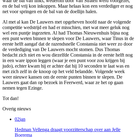
waar de bal van links, wederom door Van Straten werd voorgezet,
en de bal vrij kon inkoppen. Maar helaas kon een verdediger er nog
net voor springen en de bal van de doellijn halen.
Al met al kan De Lauwers met opgeheven hoofd naar de volgende
competitie wedstrijd en had er misschien, met wat meer geluk nog
wel een puntje ingezeten. Al had Thomas Nieuwenhuis bijna nog
een punt weten binnen te slepen voor De Lauwers, waar Tinus in de
eerste helft aangaf dat de razendsnelle Constansia niet weer zo door
de verdediging van De Lauwers mocht stomen. Dus Thomas
bedacht zich niet en wou diezelfde Constansia in de eerste helft nog
in een ware ippon leggen (waar je een punt voor zou krijgen bij
judo), echter kwam hij er achter dat hij 10 seconden te laat was en
met zich zelf in de knoop op het veld belandde. Volgende week
weer nieuwe kansen om de eerste punten binnen te slepen. De
Lauwers gaat dan op bezoek in Feerwerd, waar ze het op gaan
nemen tegen Ezinge.
Tot dan!
Overig nieuws
02
jan
Hedman Vellenga draagt voorzitterschap over aan Jelle
Boerema