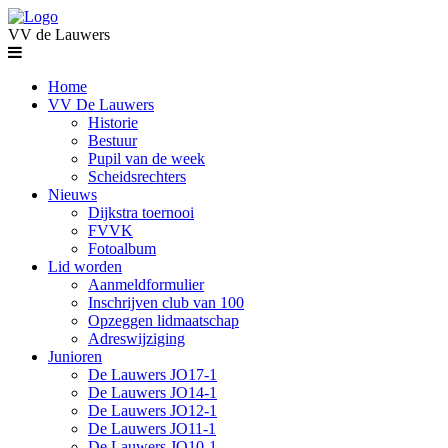
VV de Lauwers
Home
VV De Lauwers
Historie
Bestuur
Pupil van de week
Scheidsrechters
Nieuws
Dijkstra toernooi
FVVK
Fotoalbum
Lid worden
Aanmeldformulier
Inschrijven club van 100
Opzeggen lidmaatschap
Adreswijziging
Junioren
De Lauwers JO17-1
De Lauwers JO14-1
De Lauwers JO12-1
De Lauwers JO11-1
De Lauwers JO10-1