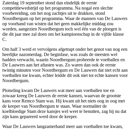
Zaterdag 19 september stond dan eindelijk de eerste
competitiewedstrijd op het programma. Na nogal een slechte
voorbereiding, om het nog zachtjes uit te drukken, stond
Noordbergum op het programma. Waar de mannen van De Lauwers
op voorhand van wisten dat het geen makkelijke middag zou
worden, aangezien Noordbergum toch wel één van de ploegen is
die dit jaar mee zal doen om het kampioenschap in de vijfde klasse
C.
Om half 3 werd er vervolgens afgetrapt onder het genot van nog een
heerlijke nazomerdag. De beginfase, was zoals de meesten wel
hadden verwacht, waarin Noordbergum probeerde te voetballen en
De Lauwers aan het aftasten was. Zo waren dan ook de eerste
twintig minuten voor Noordbergum en De Lauwers dat niet echt aan
voetballen toe kwam, echter leidde dit ook niet tot echte kansen voor
Noordbergum.
Plotseling kwam De Lauwers wat meer aan voetballen toe en
zowaar kreeg De Lauwers de eerste kansen, waarvan de grootste
kans voor Remco Stam was. Hij kwam uit het niets oog in oog met
de keeper van Noordbergum te staan. Waar normaliter de
koelbloedige Stam deze kansjes wel weet te benutten, zag hij nu dat
zijn kans gepareerd werd door de keeper.
Waar De Lauwers langzamerhand meer aan voetballen toe kwam,