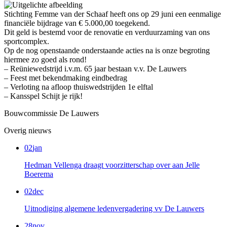
Stichting Femme van der Schaaf heeft ons op 29 juni een eenmalige
financiële bijdrage van € 5.000,00 toegekend.
Dit geld is bestemd voor de renovatie en verduurzaming van ons
sportcomplex.
Op de nog openstaande onderstaande acties na is onze begroting
hiermee zo goed als rond!
– Reüniewedstrijd i.v.m. 65 jaar bestaan v.v. De Lauwers
– Feest met bekendmaking eindbedrag
– Verloting na afloop thuiswedstrijden 1e elftal
– Kansspel Schijt je rijk!
Bouwcommissie De Lauwers
Overig nieuws
02
jan
Hedman Vellenga draagt voorzitterschap over aan Jelle
Boerema
02
dec
Uitnodiging algemene ledenvergadering vv De Lauwers
28
nov