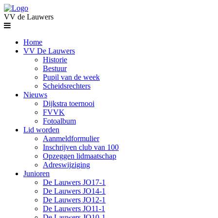
VV de Lauwers
Home
VV De Lauwers
Historie
Bestuur
Pupil van de week
Scheidsrechters
Nieuws
Dijkstra toernooi
FVVK
Fotoalbum
Lid worden
Aanmeldformulier
Inschrijven club van 100
Opzeggen lidmaatschap
Adreswijziging
Junioren
De Lauwers JO17-1
De Lauwers JO14-1
De Lauwers JO12-1
De Lauwers JO11-1
De Lauwers JO10-1