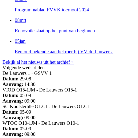
Programmablad FVVK toernooi 2024
08
mrt
Renovatie staat op het punt van beginnen
05
jan
Een oud bekende aan het roer bij VV de Lauwers
Bekijk al het nieuws uit het archief »
Volgende wedstrijden
De Lauwers 1 - GSVV 1
Datum:
29-08
Aanvang:
14:30
VIOD O15-1JM - De Lauwers O15-1
Datum:
05-09
Aanvang:
09:00
SC Kootstertille O12-1 - De Lauwers O12-1
Datum:
05-09
Aanvang:
09:00
WTOC O10-1JM - De Lauwers O10-1
Datum:
05-09
Aanvang:
09:00