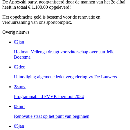
De Après-ski party, georganiseerd door de mannen van het 2e elftal,
heeft in totaal € 1.100,00 opgeleverd!
Het opgebrachte geld is bestemd voor de renovatie en
verduurzaming van ons sportcomplex.
Overig nieuws
02
jan
Hedman Vellenga draagt voorzitterschap over aan Jelle
Boerema
02
dec
Uitnodiging algemene ledenvergadering vv De Lauwers
28
nov
Programmablad FVVK toernooi 2024
08
mrt
Renovatie staat op het punt van beginnen
05
jan