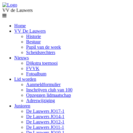
VV de Lauwers
Home
VV De Lauwers
Historie
Bestuur
Pupil van de week
Scheidsrechters
Nieuws
Dijkstra toernooi
FVVK
Fotoalbum
Lid worden
Aanmeldformulier
Inschrijven club van 100
Opzeggen lidmaatschap
Adreswijziging
Junioren
De Lauwers JO17-1
De Lauwers JO14-1
De Lauwers JO12-1
De Lauwers JO11-1
De Lauwers JO10-1