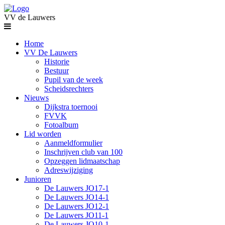
VV de Lauwers
Home
VV De Lauwers
Historie
Bestuur
Pupil van de week
Scheidsrechters
Nieuws
Dijkstra toernooi
FVVK
Fotoalbum
Lid worden
Aanmeldformulier
Inschrijven club van 100
Opzeggen lidmaatschap
Adreswijziging
Junioren
De Lauwers JO17-1
De Lauwers JO14-1
De Lauwers JO12-1
De Lauwers JO11-1
De Lauwers JO10-1