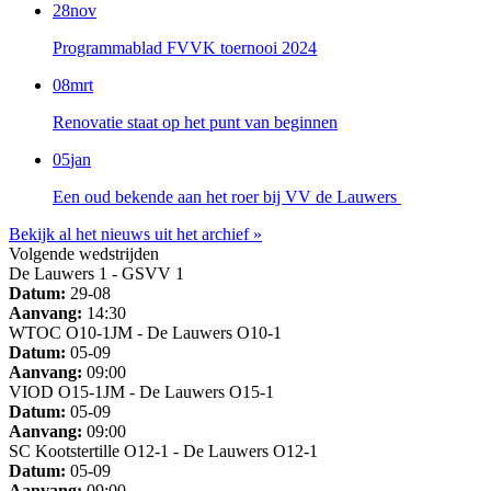
28
nov
Programmablad FVVK toernooi 2024
08
mrt
Renovatie staat op het punt van beginnen
05
jan
Een oud bekende aan het roer bij VV de Lauwers
Bekijk al het nieuws uit het archief »
Volgende wedstrijden
De Lauwers 1 - GSVV 1
Datum:
29-08
Aanvang:
14:30
WTOC O10-1JM - De Lauwers O10-1
Datum:
05-09
Aanvang:
09:00
VIOD O15-1JM - De Lauwers O15-1
Datum:
05-09
Aanvang:
09:00
SC Kootstertille O12-1 - De Lauwers O12-1
Datum:
05-09
Aanvang:
09:00