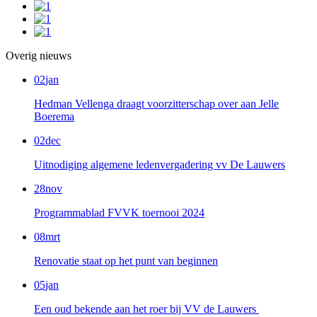
Overig nieuws
02
jan
Hedman Vellenga draagt voorzitterschap over aan Jelle
Boerema
02
dec
Uitnodiging algemene ledenvergadering vv De Lauwers
28
nov
Programmablad FVVK toernooi 2024
08
mrt
Renovatie staat op het punt van beginnen
05
jan
Een oud bekende aan het roer bij VV de Lauwers