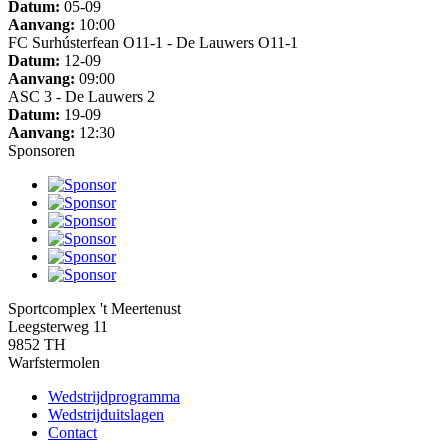
Datum:
05-09
Aanvang:
10:00
FC Surhústerfean O11-1 - De Lauwers O11-1
Datum:
12-09
Aanvang:
09:00
ASC 3 - De Lauwers 2
Datum:
19-09
Aanvang:
12:30
Sponsoren
Sportcomplex 't Meertenust
Leegsterweg 11
9852 TH
Warfstermolen
Wedstrijdprogramma
Wedstrijduitslagen
Contact