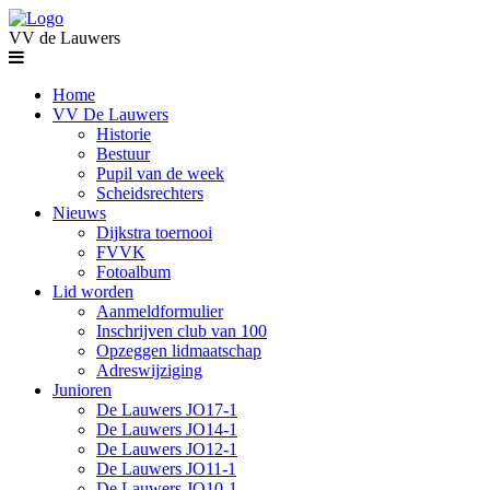
VV de Lauwers
Home
VV De Lauwers
Historie
Bestuur
Pupil van de week
Scheidsrechters
Nieuws
Dijkstra toernooi
FVVK
Fotoalbum
Lid worden
Aanmeldformulier
Inschrijven club van 100
Opzeggen lidmaatschap
Adreswijziging
Junioren
De Lauwers JO17-1
De Lauwers JO14-1
De Lauwers JO12-1
De Lauwers JO11-1
De Lauwers JO10-1