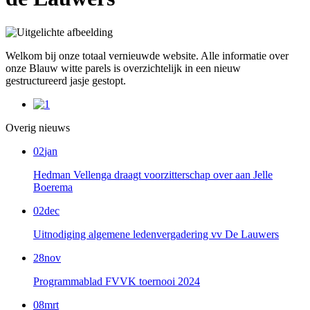
Welkom bij onze totaal vernieuwde website. Alle informatie over
onze Blauw witte parels is overzichtelijk in een nieuw
gestructureerd jasje gestopt.
Overig nieuws
02
jan
Hedman Vellenga draagt voorzitterschap over aan Jelle
Boerema
02
dec
Uitnodiging algemene ledenvergadering vv De Lauwers
28
nov
Programmablad FVVK toernooi 2024
08
mrt