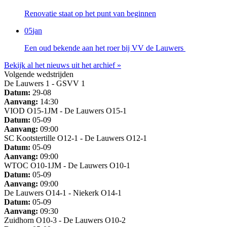
Renovatie staat op het punt van beginnen
05
jan
Een oud bekende aan het roer bij VV de Lauwers
Bekijk al het nieuws uit het archief »
Volgende wedstrijden
De Lauwers 1 - GSVV 1
Datum:
29-08
Aanvang:
14:30
VIOD O15-1JM - De Lauwers O15-1
Datum:
05-09
Aanvang:
09:00
SC Kootstertille O12-1 - De Lauwers O12-1
Datum:
05-09
Aanvang:
09:00
WTOC O10-1JM - De Lauwers O10-1
Datum:
05-09
Aanvang:
09:00
De Lauwers O14-1 - Niekerk O14-1
Datum:
05-09
Aanvang:
09:30
Zuidhorn O10-3 - De Lauwers O10-2