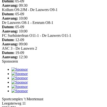
Datum:
05-09
Aanvang:
09:30
Kollum O9-2JM - De Lauwers O9-1
Datum:
05-09
Aanvang:
10:00
De Lauwers O8-1 - Eenrum O8-1
Datum:
05-09
Aanvang:
10:00
FC Surhústerfean O11-1 - De Lauwers O11-1
Datum:
12-09
Aanvang:
09:00
ASC 3 - De Lauwers 2
Datum:
19-09
Aanvang:
12:30
Sponsoren
Sportcomplex 't Meertenust
Leegsterweg 11