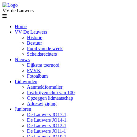
VV de Lauwers
Home
VV De Lauwers
Historie
Bestuur
Pupil van de week
Scheidsrechters
Nieuws
Dijkstra toernooi
FVVK
Fotoalbum
Lid worden
Aanmeldformulier
Inschrijven club van 100
Opzeggen lidmaatschap
Adreswijziging
Junioren
De Lauwers JO17-1
De Lauwers JO14-1
De Lauwers JO12-1
De Lauwers JO11-1
De Lauwers JO10-1