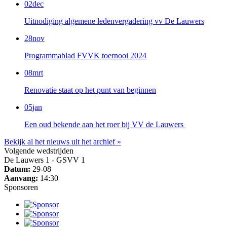
02
dec
Uitnodiging algemene ledenvergadering vv De Lauwers
28
nov
Programmablad FVVK toernooi 2024
08
mrt
Renovatie staat op het punt van beginnen
05
jan
Een oud bekende aan het roer bij VV de Lauwers
Bekijk al het nieuws uit het archief »
Volgende wedstrijden
De Lauwers 1 - GSVV 1
Datum:
29-08
Aanvang:
14:30
Sponsoren